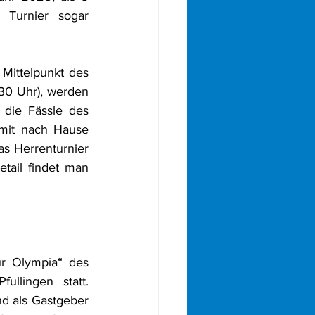
Turnier sogar 
Mittelpunkt des 
30 Uhr), werden 
die Fässle des 
 mit nach Hause 
as Herrenturnier 
tail findet man 
ür Olympia“ des 
llingen statt. 
d als Gastgeber 