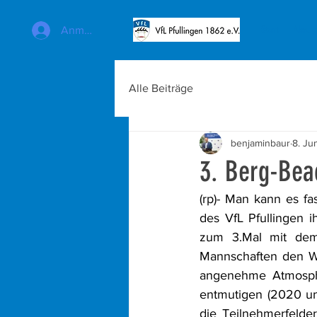
Anmelden
Start
Neuig
Alle Beiträge
benjaminbaur
8. Ju
3. Berg-Bea
(rp)- Man kann es fas
des VfL Pfullingen
zum 3.Mal mit dem 
Mannschaften den We
angenehme Atmosphä
entmutigen (2020 un
die Teilnehmerfelder