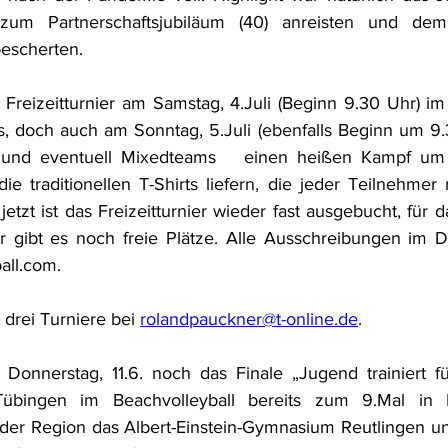
um Partnerschaftsjubiläum (40) anreisten und dem 
bescherten.
Freizeitturnier am Samstag, 4.Juli (Beginn 9.30 Uhr) im 
, doch auch am Sonntag, 5.Juli (ebenfalls Beginn um 9.
 und eventuell Mixedteams   einen heißen Kampf um 
e traditionellen T-Shirts liefern, die jeder Teilnehmer
tzt ist das Freizeitturnier wieder fast ausgebucht, für d
 gibt es noch freie Plätze. Alle Ausschreibungen im De
ball.com
.
drei Turniere bei 
rolandpauckner@t-online.de
.
 Donnerstag, 11.6. noch das Finale „Jugend trainiert f
übingen im Beachvolleyball bereits zum 9.Mal in Pfu
der Region das Albert-Einstein-Gymnasium Reutlingen un