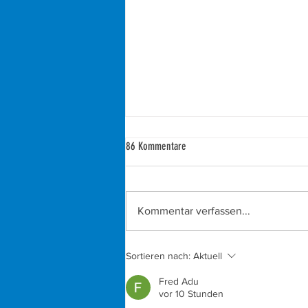
86 Kommentare
Kommentar verfassen...
3. Berg-Beach-Cup im Schönbergbad:
Sortieren nach:
Aktuell
Volleyballer boten begeisternde Spiele
Fred Adu
vor 10 Stunden