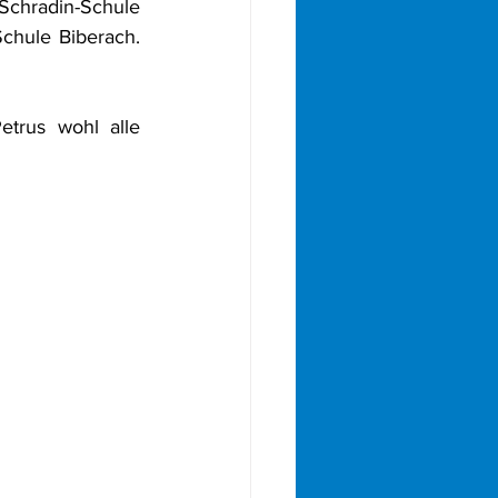
chradin-Schule 
hule Biberach. 
trus wohl alle 