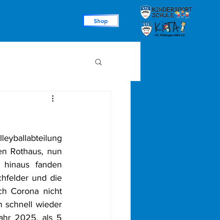
Kontakt
Shop
leyballabteilung 
n Rothaus, nun 
hinaus fanden 
felder und die 
 Corona nicht 
schnell wieder 
ahr 2025, als 5 