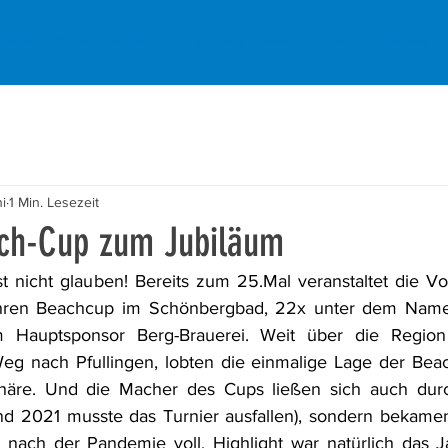
keiten
Sportangebote
Mitgliedschaft
Events
Forum
Der Verein
ni
1 Min. Lesezeit
ch-Cup zum Jubiläum
t nicht glauben! Bereits zum 25.Mal veranstaltet die Vol
 ihren Beachcup im Schönbergbad, 22x unter dem Name
Hauptsponsor Berg-Brauerei. Weit über die Region 
g nach Pfullingen, lobten die einmalige Lage der Beach
re. Und die Macher des Cups ließen sich auch durch
d 2021 musste das Turnier ausfallen), sondern bekamen 
 nach der Pandemie voll. Highlight war natürlich das J