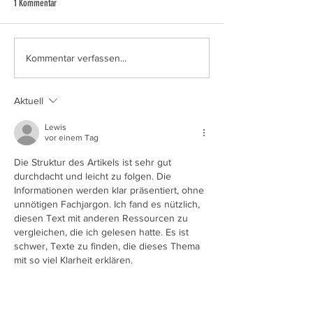
1 Kommentar
SWIM & RUN Reutlingen
3. Berg-Beach-Cup zu
Kommentar verfassen...
Aktuell
Lewis
vor einem Tag
Die Struktur des Artikels ist sehr gut 
durchdacht und leicht zu folgen. Die 
Informationen werden klar präsentiert, ohne 
unnötigen Fachjargon. Ich fand es nützlich, 
diesen Text mit anderen Ressourcen zu 
vergleichen, die ich gelesen hatte. Es ist 
schwer, Texte zu finden, die dieses Thema 
mit so viel Klarheit erklären.