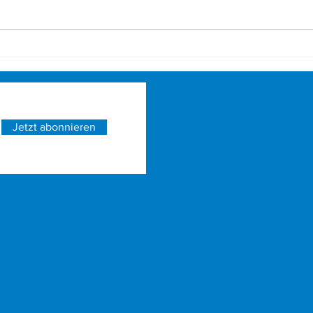
SWIM & RUN Reutlingen
3. Ber
Jetzt abonnieren