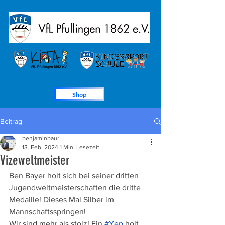
Shop
Beitrag
benjaminbaur
13. Feb. 2024
1 Min. Lesezeit
Vizeweltmeister
Ben Bayer holt sich bei seiner dritten 
Jugendweltmeisterschaften die dritte 
Medaille! Dieses Mal Silber im 
Mannschaftsspringen!
Wir sind mehr als stolz! Ein 
#Yep
 holt 