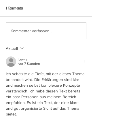
1 Kommentar
SWIM & RUN Reutlingen
3. Berg-Beach-Cup zu
Kommentar verfassen...
Aktuell
Lewis
vor 7 Stunden
Ich schätzte die Tiefe, mit der dieses Thema 
behandelt wird. Die Erklärungen sind klar 
und machen selbst komplexere Konzepte 
verständlich. Ich habe diesen Text bereits 
ein paar Personen aus meinem Bereich 
empfohlen. Es ist ein Text, der eine klare 
und gut organisierte Sicht auf das Thema 
bietet.